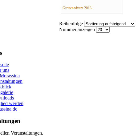
Grottenadvent 2013
Reihenfolge
Nummer anzeigen
s
tseite
r uns
 Morassina
nstaltungen
kblick
galerie
nloads
lied werden
ssina.de
altungen
ellen Veranstaltungen.